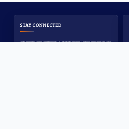
STAY CONNECTED
কোন সমস্যায় পড়লে হোয়াটসঅ্যাপ এ যোগাযোগ করবেন। তাহলে দ্রুত সমাধান পেয়ে
যাবেন।