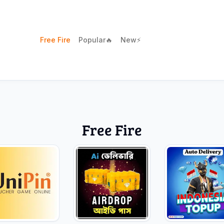
Free Fire
Popular🔥
New⚡
Free Fire